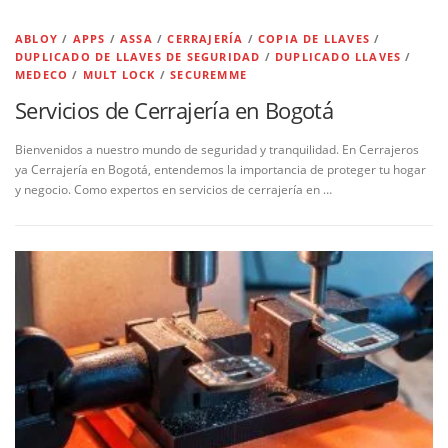
ABLOY
/
APPS
/
ASSA
/
CERRAJERÍA
/
COPIA DE LLAVES
/
DUPLICADO DE LLAVES DE SEGURIDAD
/
DUPLICADO LLAVES
/
MEDECO
/
MULT LOCK
/
SECUREMME
Servicios de Cerrajería en Bogotá
Bienvenidos a nuestro mundo de seguridad y tranquilidad. En Cerrajeros
ya Cerrajería en Bogotá, entendemos la importancia de proteger tu hogar
y negocio. Como expertos en servicios de cerrajería en …