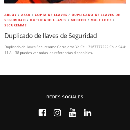
ABLOY
/
ASSA
/
COPIA DE LLAVES
/
DUPLICADO DE LLAVES DE
SEGURIDAD
/
DUPLICADO LLAVES
/
MEDECO
/
MULT LOCK
/
SECUREMME
Duplicado de llaves de Seguridad
Duplicado de llaves Securemme Cerrajeros Ya Cel.: 3167777222 Calle 94 #
11 A – 38 puedes ver todas las referencias disponibles.
REDES SOCIALES