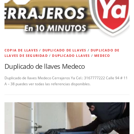
COPIA DE LLAVES
/
DUPLICADO DE LLAVES
/
DUPLICADO DE
LLAVES DE SEGURIDAD
/
DUPLICADO LLAVES
/
MEDECO
Duplicado de llaves Medeco
Duplicado de llaves Medeco Cerrajeros Ya Cel.: 3167777222 Calle 94 # 11
A – 38 puedes ver todas las referencias disponibles.