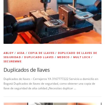
ABLOY
/
ASSA
/
COPIA DE LLAVES
/
DUPLICADO DE LLAVES DE
SEGURIDAD
/
DUPLICADO LLAVES
/
MEDECO
/
MULT LOCK
/
SECUREMME
Duplicados de llaves
Duplicados de llaves – Cerrajeros YA 3167777222 Servicio a domicilio en
Bogotá Duplicados de llaves de seguridad, como obtener una copia de
llave de seguridad de alta calidad ¿Necesitas duplicar …