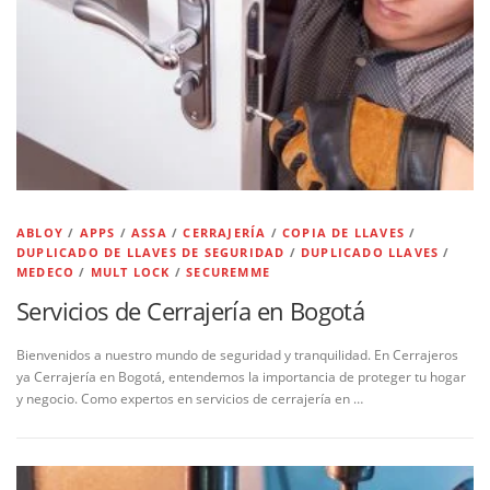
ABLOY
/
APPS
/
ASSA
/
CERRAJERÍA
/
COPIA DE LLAVES
/
DUPLICADO DE LLAVES DE SEGURIDAD
/
DUPLICADO LLAVES
/
MEDECO
/
MULT LOCK
/
SECUREMME
Servicios de Cerrajería en Bogotá
Bienvenidos a nuestro mundo de seguridad y tranquilidad. En Cerrajeros
ya Cerrajería en Bogotá, entendemos la importancia de proteger tu hogar
y negocio. Como expertos en servicios de cerrajería en …