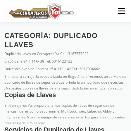
Saltar
al
Menú
contenido
CERRAJEROS YA CERRAJERÍA URGENCIAS 24 HORAS
CATEGORÍA:
DUPLICADO
LLAVES
Duplicado llaves en Cerrajeros Ya Cel.: 3167777222
PUERTAS BLINDADAS
CAJAS FUERTES BOGOTA
Chicó Calle 94 # 11A- 38 Tel. 6016122122
Unicentro Avenida Carrera 15 # 119 – 42 Tel.: 6017034662
En nuestra cerrajería especializada en Bogotá, te ofrecemos un servicio de
CERRAJEROS
CONTÁCTENOS
SECUREMME
duplicado de llaves de seguridad que brinda la tranquilidad que necesitas.
¿Necesitas copias de llaves de alta seguridad? Estás en el lugar correcto.
Copias de Llaves
En Cerrajeros Ya, proporcionamos copias de llaves de seguridad de
marcas líderes como Securemme, Mult Lock, Iseo, Italtecno, Abloy y
muchas más. Nuestro equipo de cerrajeros expertos garantiza duplicados
precisos y de alta calidad.
Servicios de Duplicado de Llaves