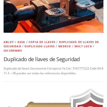
ABLOY
/
ASSA
/
COPIA DE LLAVES
/
DUPLICADO DE LLAVES DE
SEGURIDAD
/
DUPLICADO LLAVES
/
MEDECO
/
MULT LOCK
/
SECUREMME
Duplicado de llaves de Seguridad
Duplicado de llaves Securemme Cerrajeros Ya Cel.: 3167777222 Calle 94 #
11 A – 38 puedes ver todas las referencias disponibles.