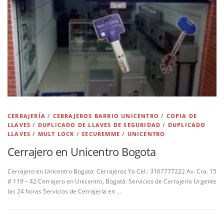
CERRAJERÍA
/
CERRAJEROS BARRIO UNICENTRO
/
COPIA DE
LLAVES
/
DUPLICADO DE LLAVES DE SEGURIDAD
/
DUPLICADO
LLAVES
/
MULT LOCK
/
SECUREMME
/
UNICENTRO
Cerrajero en Unicentro Bogota
Cerrajero en Unicentro Bogota Cerrajeros Ya Cel.: 3167777222 Av. Cra. 15
# 119 – 42 Cerrajero en Unicentro, Bogotá: Servicios de Cerrajería Urgente
las 24 horas Servicios de Cerrajería en …