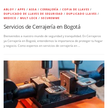
ABLOY
/
APPS
/
ASSA
/
CERRAJERÍA
/
COPIA DE LLAVES
/
DUPLICADO DE LLAVES DE SEGURIDAD
/
DUPLICADO LLAVES
/
MEDECO
/
MULT LOCK
/
SECUREMME
Servicios de Cerrajería en Bogotá
Bienvenidos a nuestro mundo de seguridad y tranquilidad. En Cerrajeros
ya Cerrajería en Bogotá, entendemos la importancia de proteger tu hogar
y negocio. Como expertos en servicios de cerrajería en …