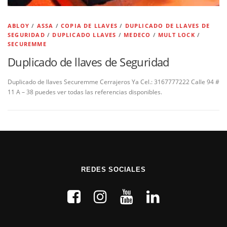
ABLOY
/
ASSA
/
COPIA DE LLAVES
/
DUPLICADO DE LLAVES DE
SEGURIDAD
/
DUPLICADO LLAVES
/
MEDECO
/
MULT LOCK
/
SECUREMME
Duplicado de llaves de Seguridad
Duplicado de llaves Securemme Cerrajeros Ya Cel.: 3167777222 Calle 94 #
11 A – 38 puedes ver todas las referencias disponibles.
REDES SOCIALES